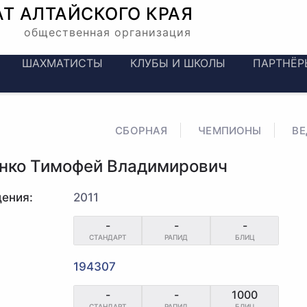
АТ
АЛТАЙСКОГО КРАЯ
общественная организация
ШАХМАТИСТЫ
КЛУБЫ И ШКОЛЫ
ПАРТНЁР
СБОРНАЯ
ЧЕМПИОНЫ
В
нко Тимофей Владимирович
ения:
2011
-
-
-
СТАНДАРТ
РАПИД
БЛИЦ
194307
-
-
1000
СТАНДАРТ
РАПИД
БЛИЦ