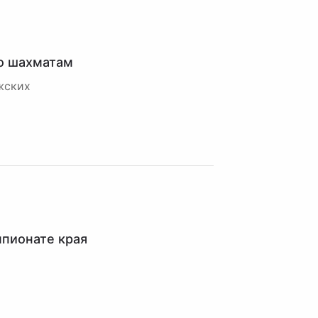
о шахматам
жских
пионате края