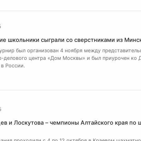
5
ие школьники сыграли со сверстниками из Минск
урнир был организован 4 ноября между представитель
о-делового центра «Дом Москвы» и был приурочен ко 
 в России.
5
ев и Лоскутова – чемпионы Алтайского края по
ания проходили с 4 по 12 октября в Краевом шахматно