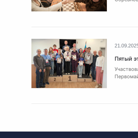
21.09.202
Пятый э
Участвов
Первомай