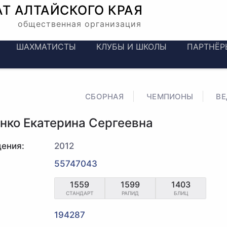
АТ
АЛТАЙСКОГО КРАЯ
общественная организация
ШАХМАТИСТЫ
КЛУБЫ И ШКОЛЫ
ПАРТНЁР
СБОРНАЯ
ЧЕМПИОНЫ
В
нко Екатерина Сергеевна
ения:
2012
55747043
1559
1599
1403
СТАНДАРТ
РАПИД
БЛИЦ
194287