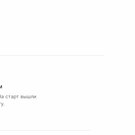
м
На старт вышли
у.