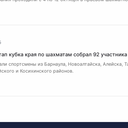
5
тап кубка края по шахматам собрал 92 участника
али спортсмены из Барнаула, Новоалтайска, Алейска, Т
ского и Косихинского районов.