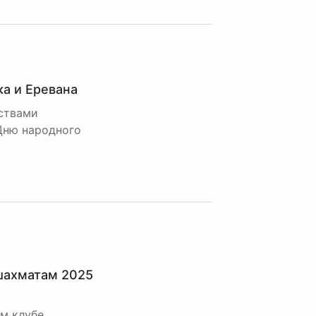
а и Еревана
ствами
Дню народного
 шахматам 2025
м клубе.