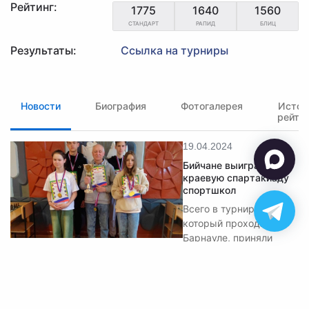
Рейтинг:
1775
1640
1560
СТАНДАРТ
РАПИД
БЛИЦ
Результаты:
Ссылка на турниры
Новости
Биография
Фотогалерея
Истор
рейти
19.04.2024
Бийчане выиграли
краевую спартакиаду
спортшкол
Всего в турнире,
который проходил в
Барнауле, приняли
участие 13 команд.
✉ polart2001@mail.ru
✆ 8-905-084-57-77
Обратная связь
© 2026 Федерация шахмат Алтайского края