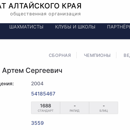
АТ
АЛТАЙСКОГО КРАЯ
общественная организация
ШАХМАТИСТЫ
КЛУБЫ И ШКОЛЫ
ПАРТНЁР
СБОРНАЯ
ЧЕМПИОНЫ
В
 Артем Сергеевич
ения:
2004
54185467
1688
-
-
СТАНДАРТ
РАПИД
БЛИЦ
3559