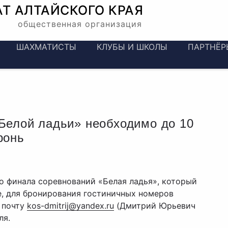
АТ
АЛТАЙСКОГО КРАЯ
общественная организация
ШАХМАТИСТЫ
КЛУБЫ И ШКОЛЫ
ПАРТНЁР
Белой ладьи» необходимо до 10
ронь
о финала соревнований «Белая ладья», который
е, для бронирования гостиничных номеров
 почту
kos-dmitrij@yandex.ru
(Дмитрий Юрьевич
ля.